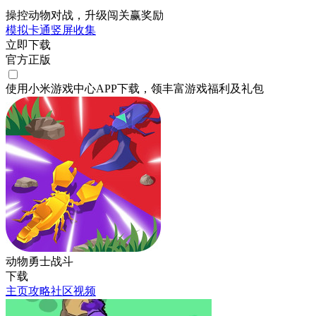
操控动物对战，升级闯关赢奖励
模拟
卡通
竖屏
收集
立即下载
官方正版
使用小米游戏中心APP
下载
，领丰富游戏
福利
及
礼包
动物勇士战斗
下载
主页
攻略
社区
视频