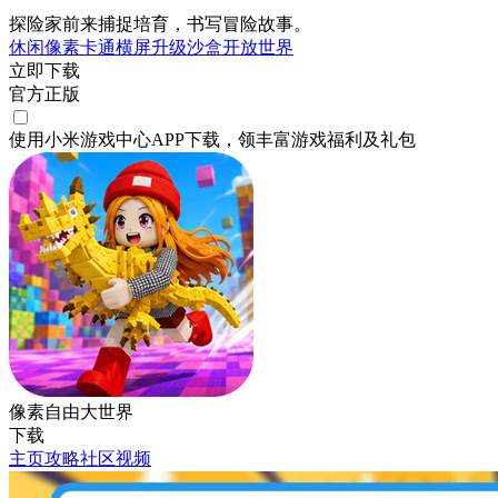
探险家前来捕捉培育，书写冒险故事。
休闲
像素
卡通
横屏
升级
沙盒
开放世界
立即下载
官方正版
使用小米游戏中心APP
下载
，领丰富游戏
福利
及
礼包
像素自由大世界
下载
主页
攻略
社区
视频