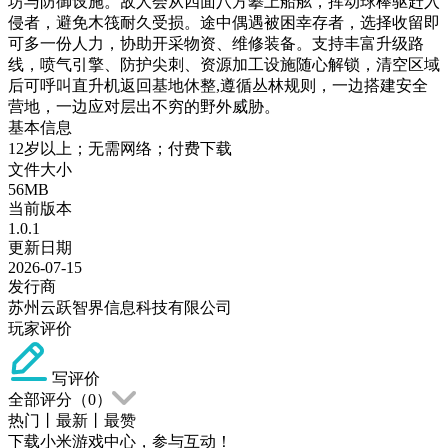
坊与防御设施。敌人会从四面八方攀上船舷，挥动球棒驱赶入
侵者，避免木筏耐久受损。途中偶遇被困幸存者，选择收留即
可多一份人力，协助开采物资、维修装备。支持丰富升级路
线，喷气引擎、防护尖刺、资源加工设施随心解锁，清空区域
后可呼叫直升机返回基地休整,遵循丛林规则，一边搭建安全
营地，一边应对层出不穷的野外威胁。
基本信息
12岁以上；无需网络；付费下载
文件大小
56MB
当前版本
1.0.1
更新日期
2026-07-15
发行商
苏州云跃智界信息科技有限公司
玩家评价
写评价
全部评分（
0
）
热门
丨
最新
丨
最赞
下载小米游戏中心，参与互动！