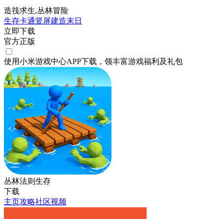
造筏求生,丛林冒险
生存
卡通
竖屏
建造
末日
立即下载
官方正版
使用小米游戏中心APP
下载
，领丰富游戏
福利
及
礼包
丛林法则生存
下载
主页
攻略
社区
视频