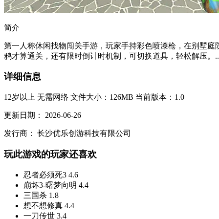
简介
第一人称休闲找物闯关手游，玩家手持彩色喷漆枪，在别墅庭院
鸦才算通关，还有限时倒计时机制，可切换道具，轻松解压。..
详细信息
12岁以上
无需网络
文件大小：126MB
当前版本：1.0
更新日期：
2026-06-26
发行商：
长沙优乐创游科技有限公司
玩此游戏的玩家还喜欢
忍者必须死3
4.6
崩坏3-曙梦向明
4.4
三国杀
1.8
想不想修真
4.4
一刀传世
3.4