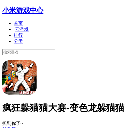
小米游戏中心
首页
云游戏
排行
分类
疯狂躲猫猫大赛-变色龙躲猫猫
抓到你了~