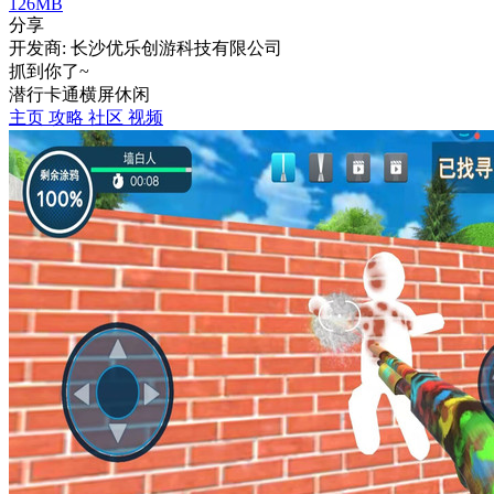
126MB
分享
开发商: 长沙优乐创游科技有限公司
抓到你了~
潜行
卡通
横屏
休闲
主页
攻略
社区
视频