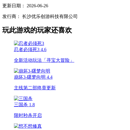
更新日期：
2026-06-26
发行商：
长沙优乐创游科技有限公司
玩此游戏的玩家还喜欢
忍者必须死3
4.6
全新活动玩法「寻宝大冒险」
崩坏3-曙梦向明
4.4
主线第二部终章更新
三国杀
1.8
限时秒杀开启