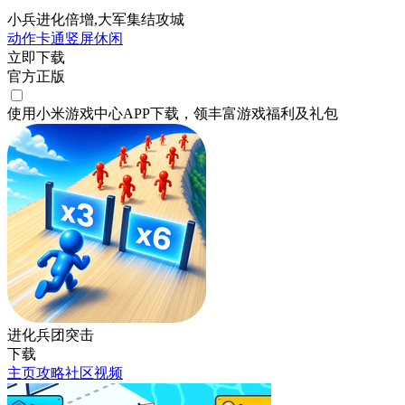
小兵进化倍增,大军集结攻城
动作
卡通
竖屏
休闲
立即下载
官方正版
使用小米游戏中心APP
下载
，领丰富游戏
福利
及
礼包
进化兵团突击
下载
主页
攻略
社区
视频