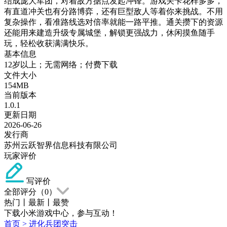
结成庞大军团，对着敌方据点发起冲锋。游戏关卡花样多多，
有直道冲关也有分路博弈，还有巨型敌人等着你来挑战。不用
复杂操作，看准路线选对倍率就能一路平推。通关攒下的资源
还能用来建造升级专属城堡，解锁更强战力，休闲摸鱼随手
玩，轻松收获满满快乐。
基本信息
12岁以上；无需网络；付费下载
文件大小
154MB
当前版本
1.0.1
更新日期
2026-06-26
发行商
苏州云跃智界信息科技有限公司
玩家评价
写评价
全部评分（
0
）
热门
丨
最新
丨
最赞
下载小米游戏中心，参与互动！
首页
>
进化兵团突击