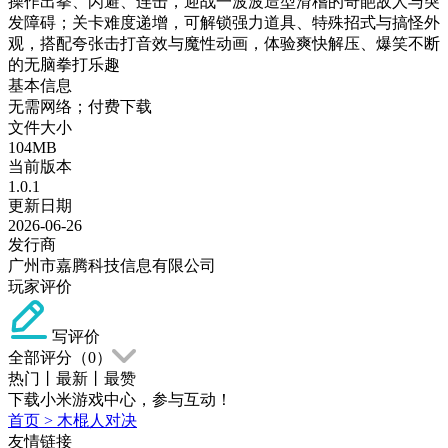
操作出拳、闪避、连击，迎战一波波造型滑稽的奇葩敌人与突
发障碍；关卡难度递增，可解锁强力道具、特殊招式与搞怪外
观，搭配夸张击打音效与魔性动画，体验爽快解压、爆笑不断
的无脑拳打乐趣
基本信息
无需网络；付费下载
文件大小
104MB
当前版本
1.0.1
更新日期
2026-06-26
发行商
广州市嘉腾科技信息有限公司
玩家评价
写评价
全部评分（
0
）
热门
丨
最新
丨
最赞
下载小米游戏中心，参与互动！
首页
>
木棍人对决
友情链接