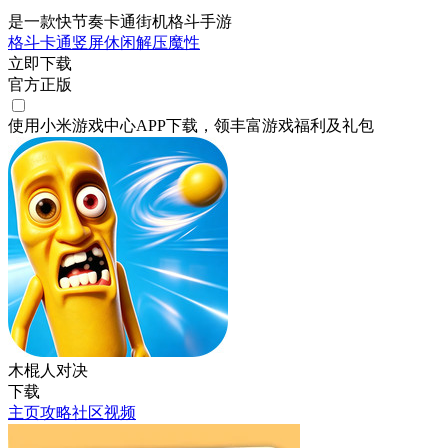
是一款快节奏卡通街机格斗手游
格斗
卡通
竖屏
休闲
解压
魔性
立即下载
官方正版
使用小米游戏中心APP
下载
，领丰富游戏
福利
及
礼包
木棍人对决
下载
主页
攻略
社区
视频