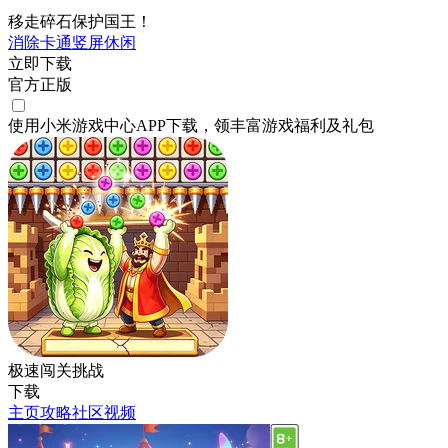
移走碎石保护国王！
消除
卡通
竖屏
休闲
立即下载
官方正版
使用小米游戏中心APP
下载
，领丰富游戏
福利
及
礼包
极速闯关挑战
下载
主页
攻略
社区
视频