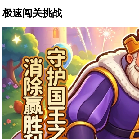
极速闯关挑战