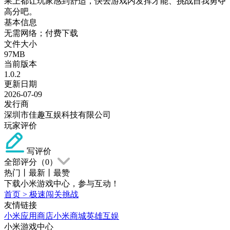
果上都让玩家感到舒适，快去游戏内发挥才能、挑战自我勇夺
高分吧。
基本信息
无需网络；付费下载
文件大小
97MB
当前版本
1.0.2
更新日期
2026-07-09
发行商
深圳市佳趣互娱科技有限公司
玩家评价
写评价
全部评分（
0
）
热门
丨
最新
丨
最赞
下载小米游戏中心，参与互动！
首页
>
极速闯关挑战
友情链接
小米应用商店
小米商城
英雄互娱
小米游戏中心