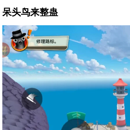
呆头鸟来整蛊