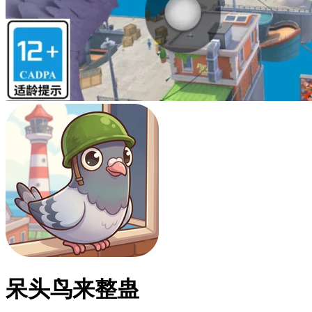
呆头鸟来整蛊