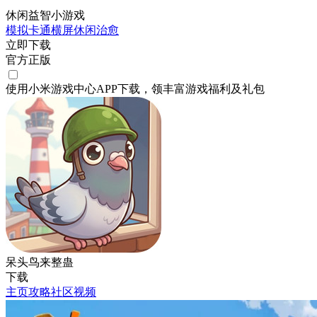
休闲益智小游戏
模拟
卡通
横屏
休闲
治愈
立即下载
官方正版
使用小米游戏中心APP
下载
，领丰富游戏
福利
及
礼包
呆头鸟来整蛊
下载
主页
攻略
社区
视频