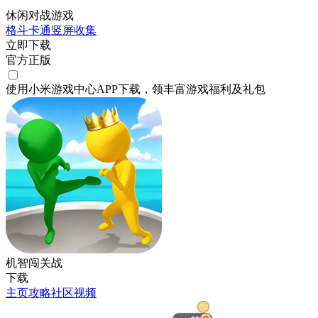
休闲对战游戏
格斗
卡通
竖屏
收集
立即下载
官方正版
使用小米游戏中心APP
下载
，领丰富游戏
福利
及
礼包
机智闯关战
下载
主页
攻略
社区
视频