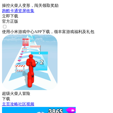
操控火柴人变形，闯关领取奖励
跑酷
卡通
竖屏
收集
立即下载
官方正版
使用小米游戏中心APP
下载
，领丰富游戏
福利
及
礼包
超级火柴人冒险
下载
主页
攻略
社区
视频