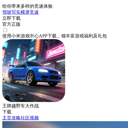
给你带来多样的竞速体验
驾驶
写实
横屏
竞速
立即下载
官方正版
使用小米游戏中心APP
下载
，领丰富游戏
福利
及
礼包
王牌越野车大作战
下载
主页
攻略
社区
视频