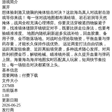
游戏简介
展开
想体验刺激又烧脑的掩体狙击对决？这款海岛真人对战射击游
戏等你来战！ 每一张对战地图都布满砖墙、岩石岩洞等天然
掩体，战局全程充满心理博弈。你要灵活穿梭遮挡物躲避子
弹，找准墙体缝隙开镜锁定对手，既要比拼走位身法，也要考
验瞄准准度。 地图内随机刷新超多实战补给，回血胶囊、备
用子弹、金币散落场地。对战时合理拾取物资，平衡血量与弹
药存量，才能长久保持作战优势。 远近两套打法自由切换，
远距离架狙偷袭、近距离贴墙突袭，多种战术随心发挥。对局
胜利积攒金币，解锁枪械、瞄准镜外观，永久提升血量与弹药
上限。海量海岛海岸地图实时匹配真人玩家，短局快节奏拉
扯，每一场狙击对决都紧张上头。
基本信息
需要网络；付费下载
文件大小
237MB
当前版本
1.00
更新日期
2026-06-25
发行商