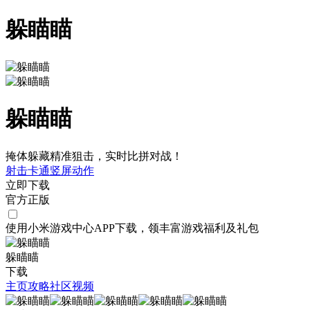
躲瞄瞄
躲瞄瞄
掩体躲藏精准狙击，实时比拼对战！
射击
卡通
竖屏
动作
立即下载
官方正版
使用小米游戏中心APP
下载
，领丰富游戏
福利
及
礼包
躲瞄瞄
下载
主页
攻略
社区
视频