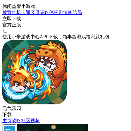
休闲益智小游戏
放置挂机
卡通
竖屏
策略
休闲
剧情
多结局
立即下载
官方正版
使用小米游戏中心APP
下载
，领丰富游戏
福利
及
礼包
元气乐园
下载
主页
攻略
社区
视频