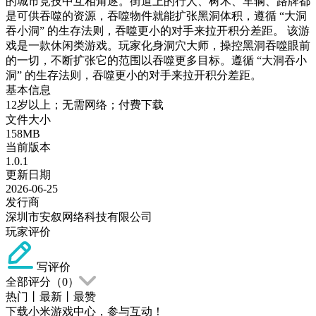
的城市竞技中互相角逐。街道上的行人、树木、车辆、路牌都
是可供吞噬的资源，吞噬物件就能扩张黑洞体积，遵循 “大洞
吞小洞” 的生存法则，吞噬更小的对手来拉开积分差距。 该游
戏是一款休闲类游戏。玩家化身洞穴大师，操控黑洞吞噬眼前
的一切，不断扩张它的范围以吞噬更多目标。遵循 “大洞吞小
洞” 的生存法则，吞噬更小的对手来拉开积分差距。
基本信息
12岁以上；无需网络；付费下载
文件大小
158MB
当前版本
1.0.1
更新日期
2026-06-25
发行商
深圳市安叙网络科技有限公司
玩家评价
写评价
全部评分（
0
）
热门
丨
最新
丨
最赞
下载小米游戏中心，参与互动！