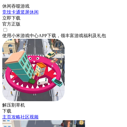
休闲吞噬游戏
竞技
卡通
竖屏
休闲
立即下载
官方正版
使用小米游戏中心APP
下载
，领丰富游戏
福利
及
礼包
解压割草机
下载
主页
攻略
社区
视频