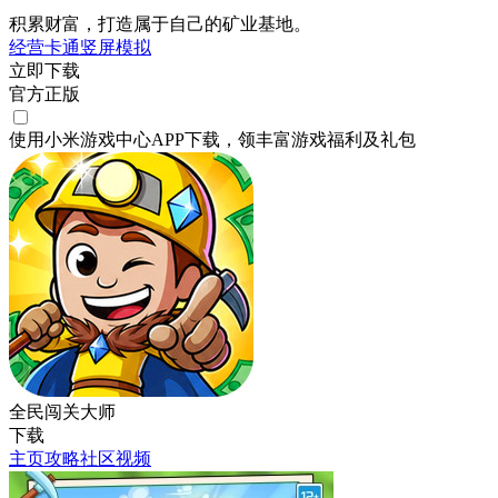
积累财富，打造属于自己的矿业基地。
经营
卡通
竖屏
模拟
立即下载
官方正版
使用小米游戏中心APP
下载
，领丰富游戏
福利
及
礼包
全民闯关大师
下载
主页
攻略
社区
视频