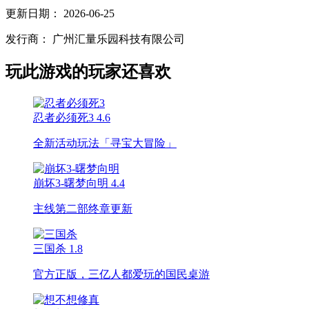
更新日期：
2026-06-25
发行商：
广州汇量乐园科技有限公司
玩此游戏的玩家还喜欢
忍者必须死3
4.6
全新活动玩法「寻宝大冒险」
崩坏3-曙梦向明
4.4
主线第二部终章更新
三国杀
1.8
官方正版，三亿人都爱玩的国民桌游