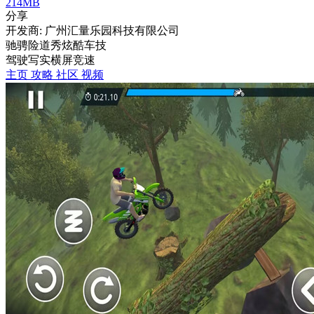
214MB
分享
开发商: 广州汇量乐园科技有限公司
驰骋险道秀炫酷车技
驾驶
写实
横屏
竞速
主页
攻略
社区
视频