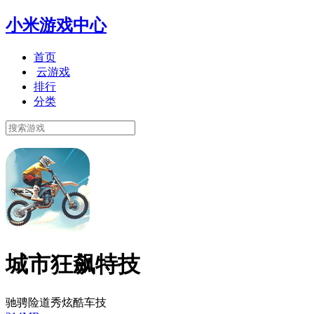
小米游戏中心
首页
云游戏
排行
分类
城市狂飙特技
驰骋险道秀炫酷车技