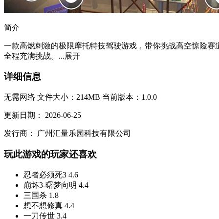
简介
一款高燃刺激的极限摩托特技驾驶游戏，带你挑战高空惊险赛
全程充满挑战。...
展开
详细信息
无需网络
文件大小：214MB
当前版本：1.0.0
更新日期：
2026-06-25
发行商：
广州汇量乐园科技有限公司
玩此游戏的玩家还喜欢
忍者必须死3
4.6
崩坏3-曙梦向明
4.4
三国杀
1.8
想不想修真
4.4
一刀传世
3.4