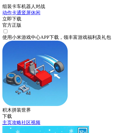
组装卡车机器人对战
动作
卡通
竖屏
休闲
立即下载
官方正版
使用小米游戏中心APP
下载
，领丰富游戏
福利
及
礼包
积木拼装世界
下载
主页
攻略
社区
视频