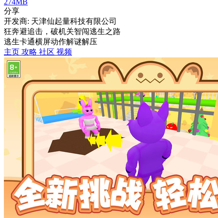
274MB
分享
开发商: 天津仙起量科技有限公司
狂奔避追击，破机关智闯逃生之路
逃生
卡通
横屏
动作
解谜
解压
主页
攻略
社区
视频