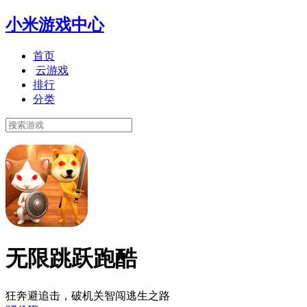
小米游戏中心
首页
云游戏
排行
分类
无限跳跃跑酷
狂奔避追击，破机关智闯逃生之路