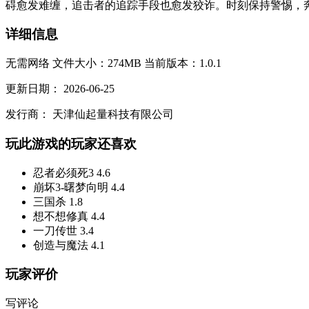
碍愈发难缠，追击者的追踪手段也愈发狡诈。时刻保持警惕，奔
详细信息
无需网络
文件大小：274MB
当前版本：1.0.1
更新日期：
2026-06-25
发行商：
天津仙起量科技有限公司
玩此游戏的玩家还喜欢
忍者必须死3
4.6
崩坏3-曙梦向明
4.4
三国杀
1.8
想不想修真
4.4
一刀传世
3.4
创造与魔法
4.1
玩家评价
写评论