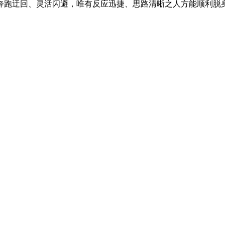
跑迂回、灵活闪避，唯有反应迅捷、思路清晰之人方能顺利脱身。