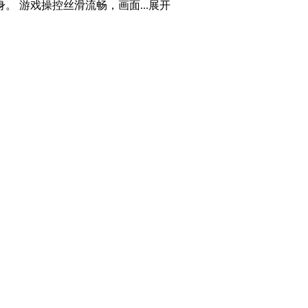
 游戏操控丝滑流畅，画面...
展开