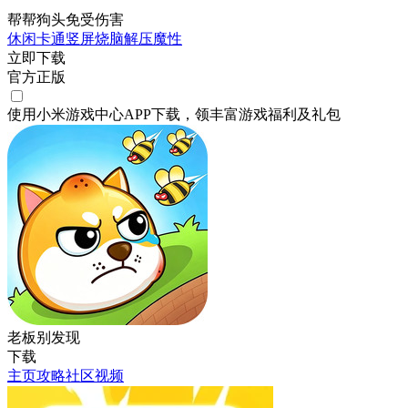
帮帮狗头免受伤害
休闲
卡通
竖屏
烧脑
解压
魔性
立即下载
官方正版
使用小米游戏中心APP
下载
，领丰富游戏
福利
及
礼包
老板别发现
下载
主页
攻略
社区
视频