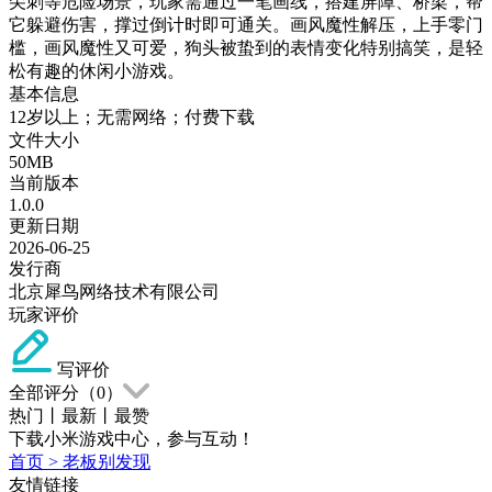
尖刺等危险场景，玩家需通过一笔画线，搭建屏障、桥梁，帮
它躲避伤害，撑过倒计时即可通关。画风魔性解压，上手零门
槛，画风魔性又可爱，狗头被蛰到的表情变化特别搞笑，是轻
松有趣的休闲小游戏。
基本信息
12岁以上；无需网络；付费下载
文件大小
50MB
当前版本
1.0.0
更新日期
2026-06-25
发行商
北京犀鸟网络技术有限公司
玩家评价
写评价
全部评分（
0
）
热门
丨
最新
丨
最赞
下载小米游戏中心，参与互动！
首页
>
老板别发现
友情链接