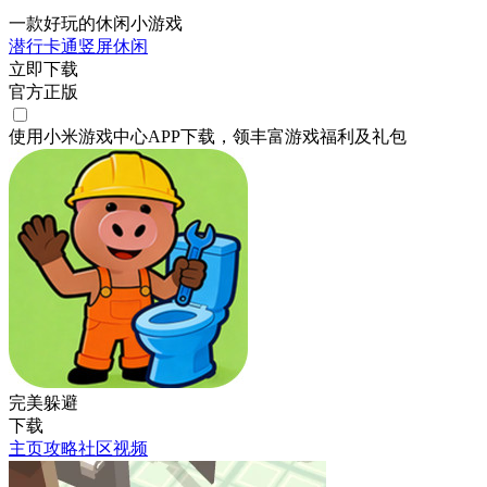
一款好玩的休闲小游戏
潜行
卡通
竖屏
休闲
立即下载
官方正版
使用小米游戏中心APP
下载
，领丰富游戏
福利
及
礼包
完美躲避
下载
主页
攻略
社区
视频