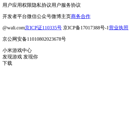
用户应用权限
隐私协议
用户服务协议
开发者平台
微信公众号
微博主页
商务合作
@wali.com
京ICP证110335号
京ICP备17017388号-1
营业执照
京公网安备11010802023678号
小米游戏中心
发现游戏 发现你
下载