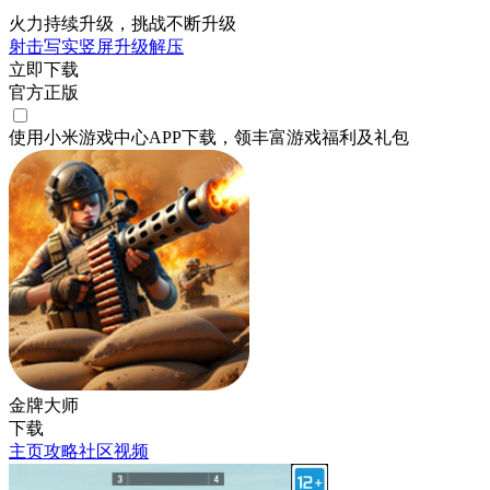
火力持续升级，挑战不断升级
射击
写实
竖屏
升级
解压
立即下载
官方正版
使用小米游戏中心APP
下载
，领丰富游戏
福利
及
礼包
金牌大师
下载
主页
攻略
社区
视频