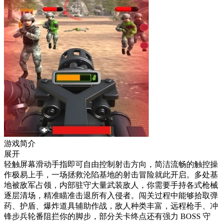
游戏简介
展开
轻触屏幕滑动手指即可自由控制射击方向，简洁流畅的触控操
作极易上手，一场拯救沦陷基地的射击冒险就此开启。多处基
地被敌军占领，内部驻守大量武装敌人，你需要手持各式枪械
逐层清场，精准瞄准击退所有入侵者。闯关过程中能够拾取弹
药、护盾、爆炸道具辅助作战，敌人种类丰富，远程枪手、冲
锋步兵轮番阻拦你的脚步，部分关卡终点还有强力 BOSS 守