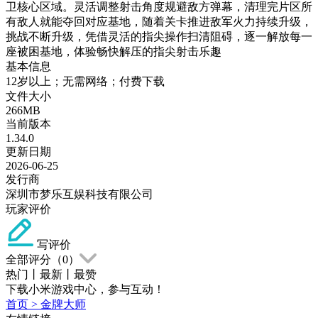
卫核心区域。灵活调整射击角度规避敌方弹幕，清理完片区所
有敌人就能夺回对应基地，随着关卡推进敌军火力持续升级，
挑战不断升级，凭借灵活的指尖操作扫清阻碍，逐一解放每一
座被困基地，体验畅快解压的指尖射击乐趣
基本信息
12岁以上；无需网络；付费下载
文件大小
266MB
当前版本
1.34.0
更新日期
2026-06-25
发行商
深圳市梦乐互娱科技有限公司
玩家评价
写评价
全部评分（
0
）
热门
丨
最新
丨
最赞
下载小米游戏中心，参与互动！
首页
>
金牌大师