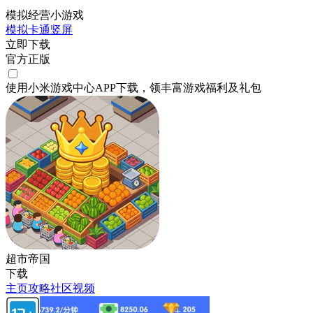
模拟经营小游戏
模拟
卡通
竖屏
立即下载
官方正版
使用小米游戏中心APP
下载
，领丰富游戏
福利
及
礼包
超市帝国
下载
主页
攻略
社区
视频