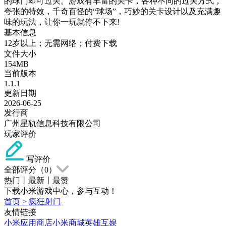
的球门即可过关。游戏有丰富的关卡，各种不同的过关方式，
夸张的特效，千奇百怪的“球场”，巧妙的关卡设计以及充满趣
味的玩法，让你一玩就停不下来!
基本信息
12岁以上；无需网络；付费下载
文件大小
154MB
当前版本
1.1.1
更新日期
2026-06-25
发行商
广州星轨信息科技有限公司
玩家评价
写评价
全部评分（
0
）
热门
丨
最新
丨
最赞
下载小米游戏中心，参与互动！
首页
>
疯狂射门
友情链接
小米应用商店
小米商城
英雄互娱