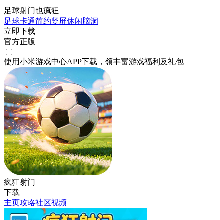
足球射门也疯狂
足球
卡通
简约
竖屏
休闲
脑洞
立即下载
官方正版
使用小米游戏中心APP
下载
，领丰富游戏
福利
及
礼包
疯狂射门
下载
主页
攻略
社区
视频