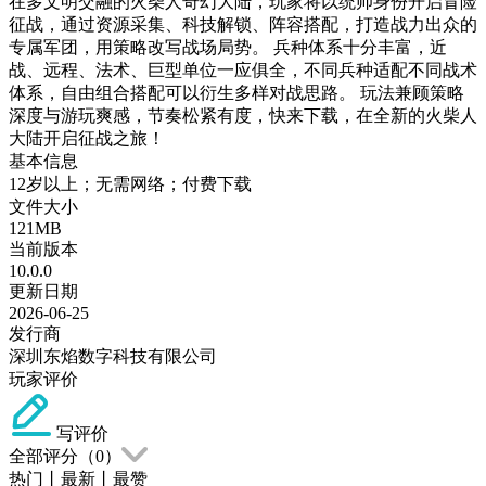
在多文明交融的火柴人奇幻大陆，玩家将以统帅身份开启冒险
征战，通过资源采集、科技解锁、阵容搭配，打造战力出众的
专属军团，用策略改写战场局势。 兵种体系十分丰富，近
战、远程、法术、巨型单位一应俱全，不同兵种适配不同战术
体系，自由组合搭配可以衍生多样对战思路。 玩法兼顾策略
深度与游玩爽感，节奏松紧有度，快来下载，在全新的火柴人
大陆开启征战之旅！
基本信息
12岁以上；无需网络；付费下载
文件大小
121MB
当前版本
10.0.0
更新日期
2026-06-25
发行商
深圳东焰数字科技有限公司
玩家评价
写评价
全部评分（
0
）
热门
丨
最新
丨
最赞