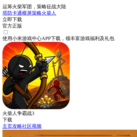
运筹火柴军团，策略征战大陆
塔防
卡通
横屏
策略
火柴人
立即下载
官方正版
使用小米游戏中心APP
下载
，领丰富游戏
福利
及
礼包
火柴人争霸战3
下载
主页
攻略
社区
视频