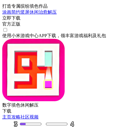
打造专属缤纷填色作品
涂画
简约
竖屏
休闲
治愈
解压
立即下载
官方正版
使用小米游戏中心APP
下载
，领丰富游戏
福利
及
礼包
数字填色休闲解压
下载
主页
攻略
社区
视频