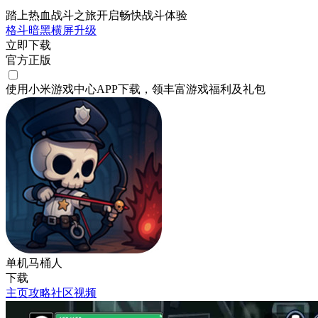
踏上热血战斗之旅开启畅快战斗体验
格斗
暗黑
横屏
升级
立即下载
官方正版
使用小米游戏中心APP
下载
，领丰富游戏
福利
及
礼包
单机马桶人
下载
主页
攻略
社区
视频