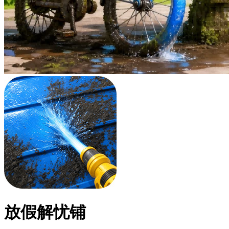
放假解忧铺