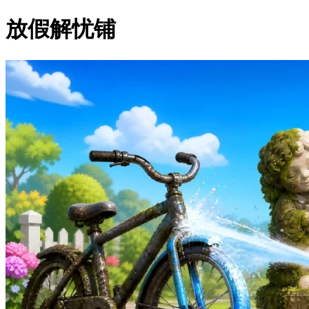
放假解忧铺