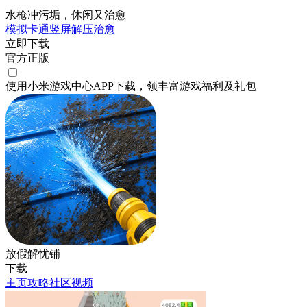
水枪冲污垢，休闲又治愈
模拟
卡通
竖屏
解压
治愈
立即下载
官方正版
使用小米游戏中心APP
下载
，领丰富游戏
福利
及
礼包
放假解忧铺
下载
主页
攻略
社区
视频