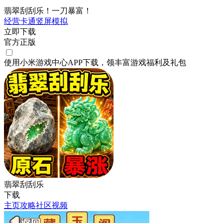
翡翠刮刮乐！一刀暴富！
经营
卡通
竖屏
模拟
立即下载
官方正版
使用小米游戏中心APP
下载
，领丰富游戏
福利
及
礼包
翡翠刮刮乐
下载
主页
攻略
社区
视频