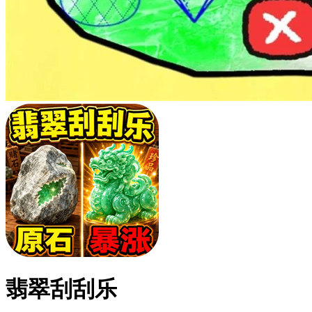
翡翠刮刮乐