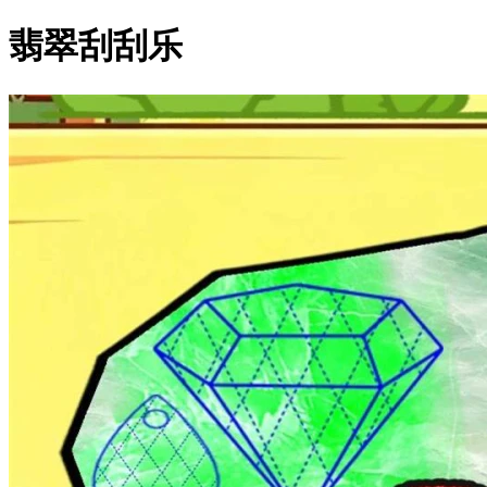
翡翠刮刮乐