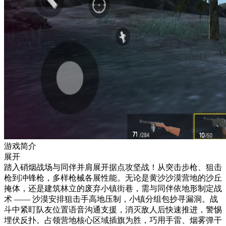
游戏简介
展开
踏入硝烟战场与同伴并肩展开据点攻坚战！从突击步枪、狙击
枪到冲锋枪，多样枪械各展性能。无论是黄沙沙漠营地的沙丘
掩体，还是建筑林立的废弃小镇街巷，需与同伴依地形制定战
术 —— 沙漠安排狙击手高地压制，小镇分组包抄寻漏洞。战
斗中紧盯队友位置语音沟通支援，消灭敌人后快速推进，警惕
埋伏反扑。占领营地核心区域插旗为胜，巧用手雷、烟雾弹干