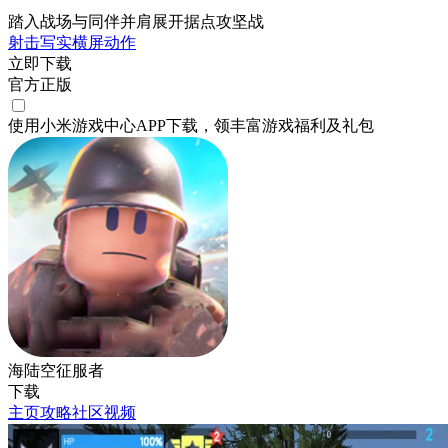
踏入战场与同伴并肩展开据点攻坚战
射击
写实
横屏
动作
立即下载
官方正版
使用小米游戏中心APP
下载
，领丰富游戏
福利
及
礼包
海陆空征服者
下载
主页
攻略
社区
视频