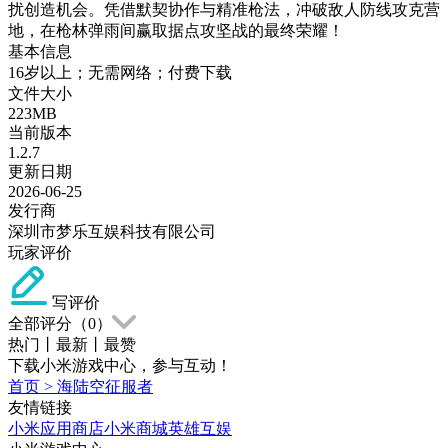
扰创造机会。凭借默契协作与精准枪法，冲破敌人防线攻克营
地，在枪林弹雨间赢取据点攻坚战的最终荣耀！
基本信息
16岁以上；无需网络；付费下载
文件大小
223MB
当前版本
1.2.7
更新日期
2026-06-25
发行商
深圳市梦乐互娱科技有限公司
玩家评价
写评价
全部评分（
0
）
热门
丨
最新
丨
最赞
下载小米游戏中心，参与互动！
首页
>
海陆空征服者
友情链接
小米应用商店
小米商城
英雄互娱