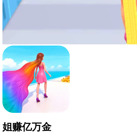
姐赚亿万金