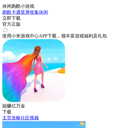
休闲跑酷小游戏
跑酷
卡通
竖屏
收集
休闲
立即下载
官方正版
使用小米游戏中心APP
下载
，领丰富游戏
福利
及
礼包
姐赚亿万金
下载
主页
攻略
社区
视频