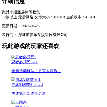
详细信息
跑酷
卡通
竖屏
休闲
收集
12岁以上
无需网络
文件大小：100MB
当前版本：4.14.0
更新日期：
2026-06-25
发行商：
深圳市梦乐互娱科技有限公司
玩此游戏的玩家还喜欢
忍者必须死3
4.6
全新活动玩法「寻宝大冒险」
崩坏3-曙梦向明
4.4
主线第二部终章更新