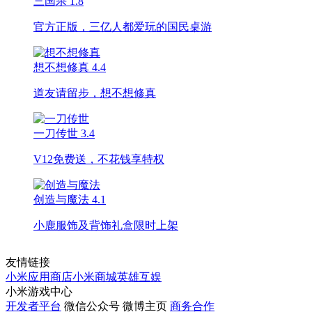
三国杀
1.8
官方正版，三亿人都爱玩的国民桌游
想不想修真
4.4
道友请留步，想不想修真
一刀传世
3.4
V12免费送，不花钱享特权
创造与魔法
4.1
小鹿服饰及背饰礼盒限时上架
友情链接
小米应用商店
小米商城
英雄互娱
小米游戏中心
开发者平台
微信公众号
微博主页
商务合作