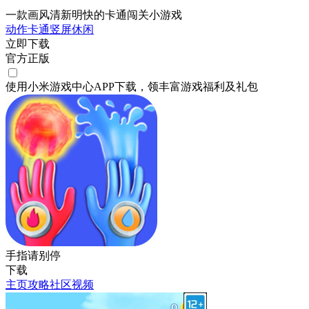
一款画风清新明快的卡通闯关小游戏
动作
卡通
竖屏
休闲
立即下载
官方正版
使用小米游戏中心APP
下载
，领丰富游戏
福利
及
礼包
手指请别停
下载
主页
攻略
社区
视频