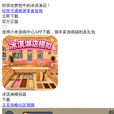
经营你梦想中的冰淇淋店！
经营
卡通
横屏
美食
装饰
立即下载
官方正版
使用小米游戏中心APP
下载
，领丰富游戏
福利
及
礼包
冰淇淋模拟器
下载
主页
攻略
社区
视频