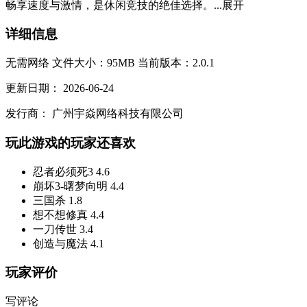
畅享速度与激情，是休闲竞技的绝佳选择。...
展开
详细信息
无需网络
文件大小：95MB
当前版本：2.0.1
更新日期：
2026-06-24
发行商：
广州宇焱网络科技有限公司
玩此游戏的玩家还喜欢
忍者必须死3
4.6
崩坏3-曙梦向明
4.4
三国杀
1.8
想不想修真
4.4
一刀传世
3.4
创造与魔法
4.1
玩家评价
写评论