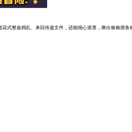
花式整蛊捣乱、来回传递文件，还能细心巡查，揪出偷偷摸鱼偷懒