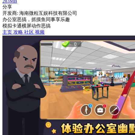
283MB
分享
开发商: 海南微粒互娱科技有限公司
办公室恶搞，抓摸鱼同事享乐趣
模拟
卡通
横屏
动作
恶搞
主页
攻略
社区
视频