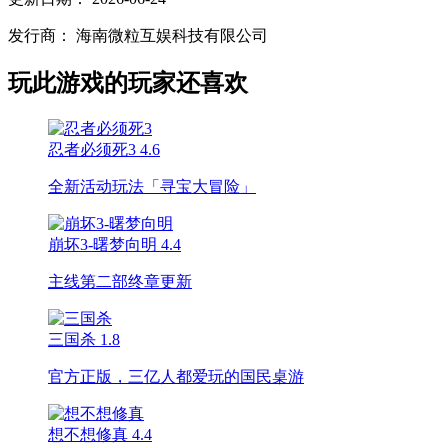
发行商：
海南微粒互娱科技有限公司
玩此游戏的玩家还喜欢
忍者必须死3
4.6
全新活动玩法「寻宝大冒险」
崩坏3-曙梦向明
4.4
主线第二部终章更新
三国杀
1.8
官方正版，三亿人都爱玩的国民桌游
想不想修真
4.4