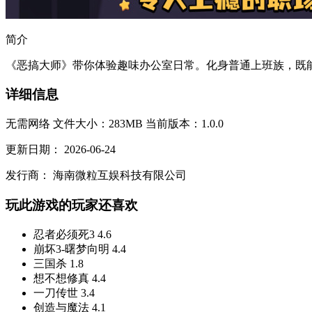
简介
《恶搞大师》带你体验趣味办公室日常。化身普通上班族，既能
详细信息
无需网络
文件大小：283MB
当前版本：1.0.0
更新日期：
2026-06-24
发行商：
海南微粒互娱科技有限公司
玩此游戏的玩家还喜欢
忍者必须死3
4.6
崩坏3-曙梦向明
4.4
三国杀
1.8
想不想修真
4.4
一刀传世
3.4
创造与魔法
4.1