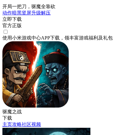
开局一把刀，驱魔全靠砍
动作
暗黑
竖屏
升级
解压
立即下载
官方正版
使用小米游戏中心APP
下载
，领丰富游戏
福利
及
礼包
驱魔之战
下载
主页
攻略
社区
视频