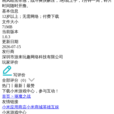
画风暗黑带感，战斗爽快解压，5秒就上手，1分钟一局，碎片
时间随时开撸。
基本信息
12岁以上；无需网络；付费下载
文件大小
71MB
当前版本
1.0.3
更新日期
2026-07-15
发行商
深圳市游来玩趣网络科技有限公司
玩家评价
写评价
全部评分（
0
）
热门
丨
最新
丨
最赞
下载小米游戏中心，参与互动！
首页
>
驱魔之战
友情链接
小米应用商店
小米商城
英雄互娱
小米游戏中心