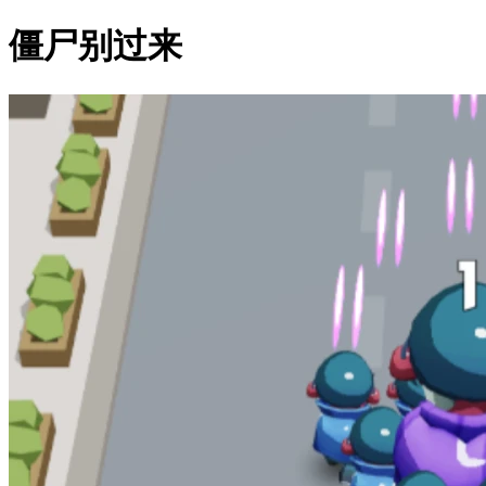
僵尸别过来