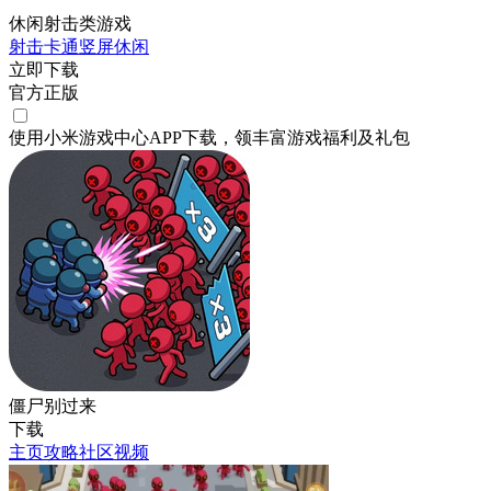
休闲射击类游戏
射击
卡通
竖屏
休闲
立即下载
官方正版
使用小米游戏中心APP
下载
，领丰富游戏
福利
及
礼包
僵尸别过来
下载
主页
攻略
社区
视频