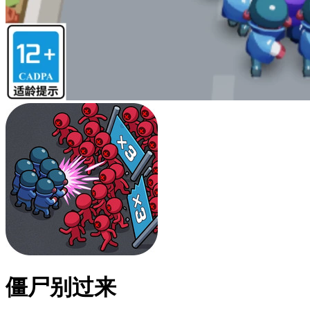
僵尸别过来