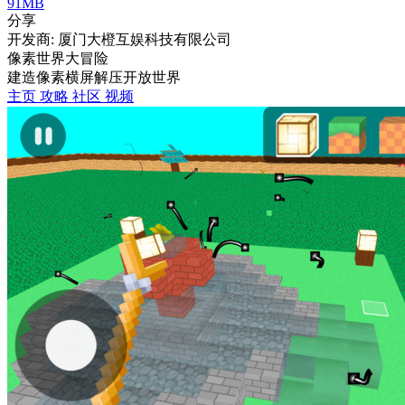
91MB
分享
开发商: 厦门大橙互娱科技有限公司
像素世界大冒险
建造
像素
横屏
解压
开放世界
主页
攻略
社区
视频