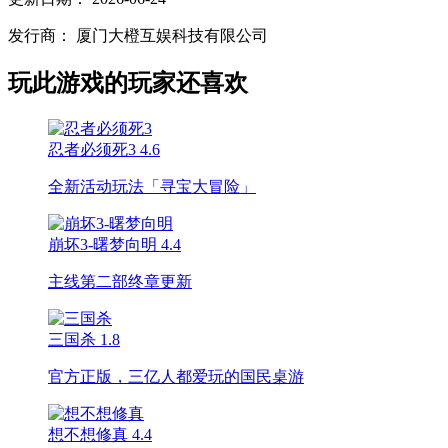
发行商：
厦门大橙互娱科技有限公司
玩此游戏的玩家还喜欢
忍者必须死3
4.6
全新活动玩法「寻宝大冒险」
崩坏3-曙梦向明
4.4
主线第二部终章更新
三国杀
1.8
官方正版，三亿人都爱玩的国民桌游
想不想修真
4.4