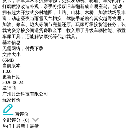
皮卡，在车库从零拆解维修，更换发动机、轮胎、车身配件，
打磨喷漆改造外观，亲手将报废旧车翻新成专属座驾。 游戏
拥有超大开放式乡村地图，土路、山林、木桥、加油站场景丰
富，动态昼夜与雨雪天气切换，驾驶手感贴合真实越野物理，
加油、修车、熄火等细节完整还原。玩家可承接货运任务，装
载物资穿梭乡间送货赚取金币，收入用于升级车辆性能、添置
车库工具，还能解锁摩托等代步载具。
基本信息
无需网络；付费下载
文件大小
65MB
当前版本
1.0.0
更新日期
2026-06-24
发行商
广州月迁科技有限公司
玩家评价
写评价
全部评分（
0
）
热门
丨
最新
丨
最赞