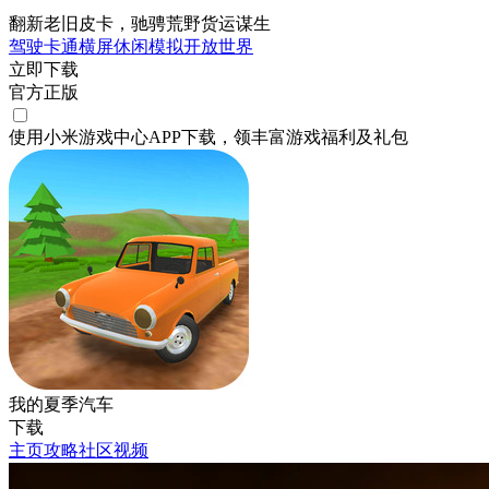
翻新老旧皮卡，驰骋荒野货运谋生
驾驶
卡通
横屏
休闲
模拟
开放世界
立即下载
官方正版
使用小米游戏中心APP
下载
，领丰富游戏
福利
及
礼包
我的夏季汽车
下载
主页
攻略
社区
视频