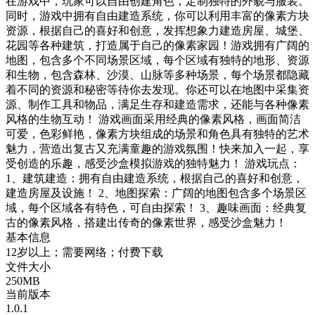
在游戏中，玩家可以自由创建角色，定制独特的外貌与服装。
同时，游戏中拥有自由建造系统，你可以利用丰富的像素方块
资源，根据自己的喜好和创意，发挥想象力建造房屋、城堡、
花园等各种建筑，打造属于自己的像素家园！游戏拥有广阔的
地图，包含多个不同场景区域，每个区域有独特的地形、资源
和生物，包含森林、沙漠、山脉等多种场景，每个场景都隐藏
着不同的资源和秘密等待你去发现。你还可以在地图中采集资
源、制作工具和物品，满足生存和建造需求，还能与各种像素
风格的生物互动！ 游戏画面采用经典的像素风格，画面简洁
可爱，色彩鲜艳，像素方块组成的场景和角色具有独特的艺术
魅力，营造出复古又充满童趣的游戏氛围！快来加入一起，享
受创造的乐趣，感受沙盒模拟游戏的独特魅力！ 游戏玩点：
1、建筑建造：拥有自由建造系统，根据自己的喜好和创意，
建造房屋及设施！ 2、地图探索：广阔的地图包含多个场景区
域，每个区域各有特色，可自由探索！ 3、趣味画面：经典复
古的像素风格，搭建出传奇的像素世界，感受沙盒魅力！
基本信息
12岁以上；需要网络；付费下载
文件大小
250MB
当前版本
1.0.1