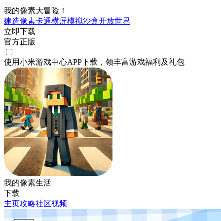
我的像素大冒险！
建造
像素
卡通
横屏
模拟
沙盒
开放世界
立即下载
官方正版
使用小米游戏中心APP
下载
，领丰富游戏
福利
及
礼包
我的像素生活
下载
主页
攻略
社区
视频