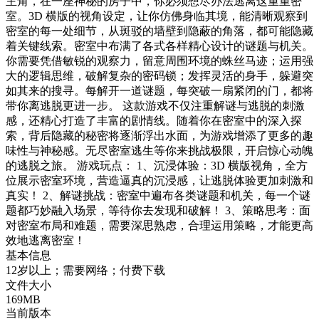
主角，在一座神秘的房子中，你必须想尽办法逃离这重重密
室。3D 横版的视角设定，让你仿佛身临其境，能清晰观察到
密室的每一处细节，从斑驳的墙壁到隐蔽的角落，都可能隐藏
着关键线索。密室中布满了各式各样精心设计的谜题与机关。
你需要凭借敏锐的观察力，留意周围环境的蛛丝马迹；运用强
大的逻辑思维，破解复杂的密码锁；发挥灵活的身手，躲避突
如其来的搜寻。每解开一道谜题，每突破一扇紧闭的门，都将
带你离逃脱更进一步。 这款游戏不仅注重解谜与逃脱的刺激
感，还精心打造了丰富的剧情线。随着你在密室中的深入探
索，背后隐藏的秘密将逐渐浮出水面，为游戏增添了更多的趣
味性与神秘感。无尽密室逃生等你来挑战极限，开启惊心动魄
的逃脱之旅。 游戏玩点： 1、沉浸体验：3D 横版视角，全方
位展示密室环境，营造逼真的沉浸感，让逃脱体验更加刺激和
真实！ 2、解谜挑战：密室中遍布各类谜题和机关，每一个谜
题都巧妙融入场景，等待你去发现和破解！ 3、策略思考：面
对密室布局和难题，需要深思熟虑，合理运用策略，才能更高
效地逃离密室！
基本信息
12岁以上；需要网络；付费下载
文件大小
169MB
当前版本