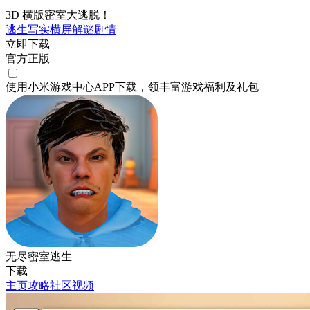
3D 横版密室大逃脱！
逃生
写实
横屏
解谜
剧情
立即下载
官方正版
使用小米游戏中心APP
下载
，领丰富游戏
福利
及
礼包
无尽密室逃生
下载
主页
攻略
社区
视频