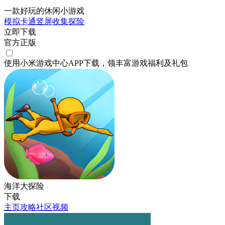
一款好玩的休闲小游戏
模拟
卡通
竖屏
收集
探险
立即下载
官方正版
使用小米游戏中心APP
下载
，领丰富游戏
福利
及
礼包
海洋大探险
下载
主页
攻略
社区
视频