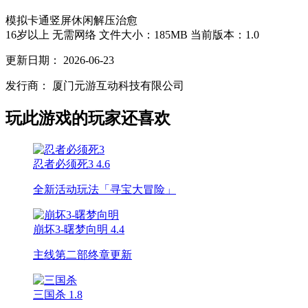
模拟
卡通
竖屏
休闲
解压
治愈
16岁以上
无需网络
文件大小：185MB
当前版本：1.0
更新日期：
2026-06-23
发行商：
厦门元游互动科技有限公司
玩此游戏的玩家还喜欢
忍者必须死3
4.6
全新活动玩法「寻宝大冒险」
崩坏3-曙梦向明
4.4
主线第二部终章更新
三国杀
1.8