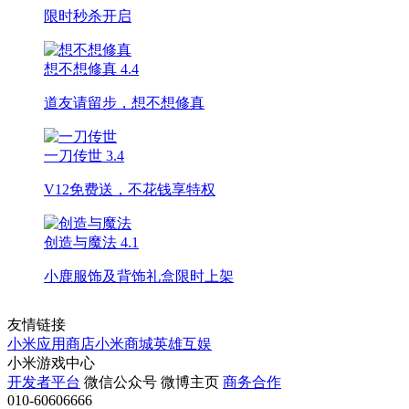
限时秒杀开启
想不想修真
4.4
道友请留步，想不想修真
一刀传世
3.4
V12免费送，不花钱享特权
创造与魔法
4.1
小鹿服饰及背饰礼盒限时上架
友情链接
小米应用商店
小米商城
英雄互娱
小米游戏中心
开发者平台
微信公众号
微博主页
商务合作
010-60606666