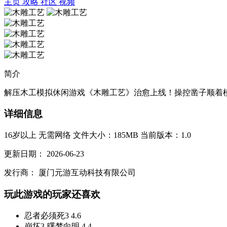
主页
攻略
社区
视频
简介
解压木工模拟休闲游戏《木雕工艺》治愈上线！操控凿子顺着模
详细信息
16岁以上
无需网络
文件大小：185MB
当前版本：1.0
更新日期：
2026-06-23
发行商：
厦门元游互动科技有限公司
玩此游戏的玩家还喜欢
忍者必须死3
4.6
崩坏3-曙梦向明
4.4