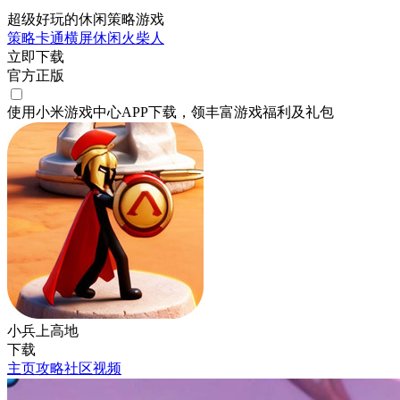
超级好玩的休闲策略游戏
策略
卡通
横屏
休闲
火柴人
立即下载
官方正版
使用小米游戏中心APP
下载
，领丰富游戏
福利
及
礼包
小兵上高地
下载
主页
攻略
社区
视频