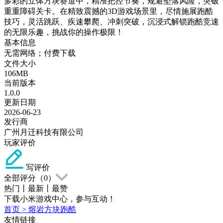
多彩的立体方块赛道中，精准把控节奏，规避坠落风险，突破
重重障碍关卡。在精致震撼的3D游戏场景里，尽情施展跑酷
技巧，灵活跳跃、疾速攀爬、冲刺突破，沉浸式解锁跑酷竞速
的无限乐趣，挑战你的操作极限！
基本信息
无需网络；付费下载
文件大小
106MB
当前版本
1.0.0
更新日期
2026-06-23
发行商
广州月迁科技有限公司
玩家评价
写评价
全部评分（
0
）
热门
丨
最新
丨
最赞
下载小米游戏中心，参与互动！
首页
>
熔岩方块跑酷
友情链接