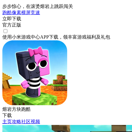
步步惊心，在滚烫熔岩上跳跃闯关
跑酷
像素
横屏
竞速
立即下载
官方正版
使用小米游戏中心APP
下载
，领丰富游戏
福利
及
礼包
熔岩方块跑酷
下载
主页
攻略
社区
视频