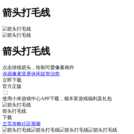
箭头打毛线
箭头打毛线
点击排线箭头，绘制可爱像素画作
涂画
像素
竖屏
休闲
益智
治愈
立即下载
官方正版
使用小米游戏中心APP
下载
，领丰富游戏
福利
及
礼包
箭头打毛线
下载
主页
攻略
社区
视频