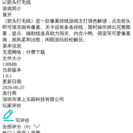
游戏简介
展开
《箭头打毛线》是一款像素排线游戏主打填色解谜，点击箭头
即可填充画布像素。关卡设有多条排线，限时操作拼出完整图
案，提示、辅助线道具助力闯关。内含小鸭、萌宠等可爱像素
画，画风柔和治愈，闲暇游玩轻松解压。
基本信息
无需网络；付费下载
文件大小
138MB
当前版本
1.0.1
更新日期
2026-06-25
发行商
深圳市掌上乐园科技有限公司
玩家评价
写评价
全部评分（
0
）
热门
丨
最新
丨
最赞