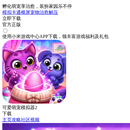
孵化萌宠享治愈，装扮家园乐不停
模拟
卡通
横屏
宠物
治愈
解压
立即下载
官方正版
使用小米游戏中心APP
下载
，领丰富游戏
福利
及
礼包
可爱萌宠模拟器2
下载
主页
攻略
社区
视频