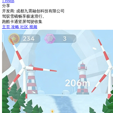
139MB
分享
开发商: 成都九霄融创科技有限公司
驾驭雪橇畅享极速滑行。
跑酷
卡通
竖屏
驾驶
收集
主页
攻略
社区
视频