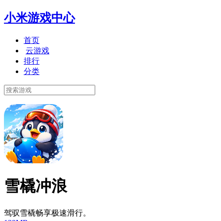
小米游戏中心
首页
云游戏
排行
分类
雪橇冲浪
驾驭雪橇畅享极速滑行。