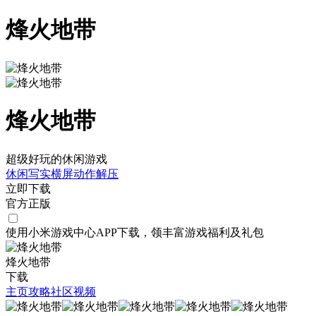
烽火地带
烽火地带
超级好玩的休闲游戏
休闲
写实
横屏
动作
解压
立即下载
官方正版
使用小米游戏中心APP
下载
，领丰富游戏
福利
及
礼包
烽火地带
下载
主页
攻略
社区
视频